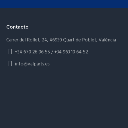
Footer
Contacto
Carrer del Rollet, 24, 46930 Quart de Poblet, València
+34 670 26 96 55 / +34 963 10 64 52
info@valparts.es