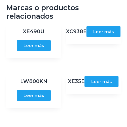
Marcas o productos
relacionados
XE490U
XC938E
Leer más
Leer más
LW800KN
XE35E
Leer más
Leer más