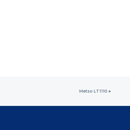
Metso LT1110
»