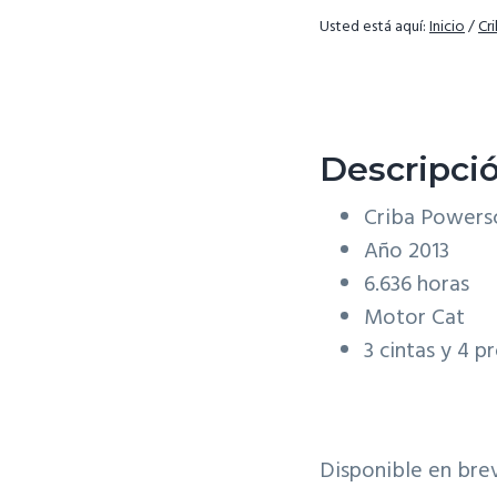
c
d
g
Usted está aquí:
Inicio
/
Cr
i
o
i
ó
p
n
n
r
a
p
i
Descripci
r
n
i
c
Criba Powersc
n
i
Año 2013
c
p
6.636 horas
i
a
Motor Cat
p
l
3 cintas y 4 p
a
l
Disponible en brev