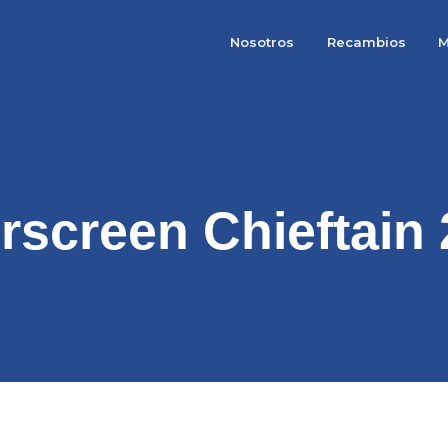
Nosotros
Recambios
M
screen Chieftain